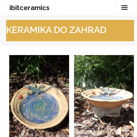
ibitceramics
Drobnosti
KERAMIKA DO ZAHRAD
Lustry
Mísy a vázy
Moje keramika
Keramika do zahrad
Šachy