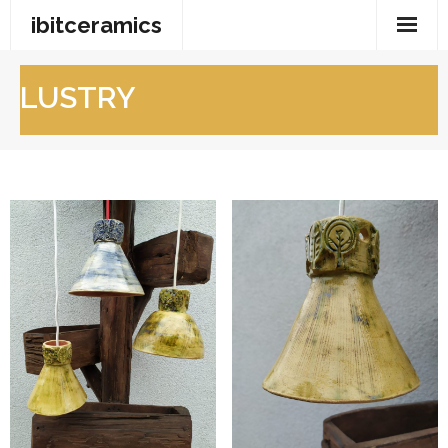
ibitceramics
Drobnosti
LUSTRY
Lustry
Mísy a vázy
Moje keramika
Keramika do zahrad
Šachy